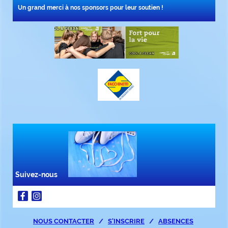
Un grand merci à nos sponsors pour leur soutien !
Suivez-nous
NOUS CONTACTER
/
S'INSCRIRE
/
ABSENCES